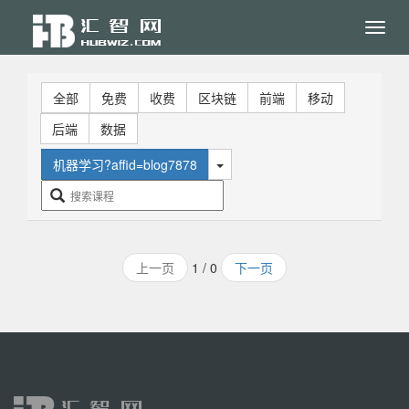
Toggl
navig
全部
免费
收费
区块链
前端
移动
后端
数据
机器学习?affid=blog7878
上一页
1 / 0
下一页