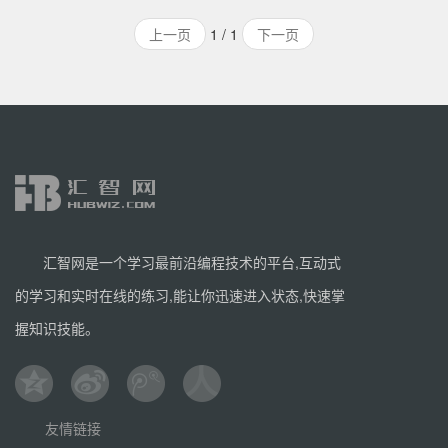
写成。采用了MVC的软件设计模式，即模型M，视图V和控
上一页
1 / 1
下一页
制器C。它最初是被开发来用于管理劳伦斯出版集团旗下的
一些以新闻内容为主的网站的，即是CMS（内容管理系
统）软件。并于2005年7月在BSD许可证下发布。这套框架
是以著名的吉普赛爵士吉他手Django Reinhardt来命名的。
汇智网是一个学习最前沿编程技术的平台,互动式
的学习和实时在线的练习,能让你迅速进入状态,快速掌
握知识技能。
友情链接