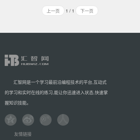
基于Werkzeug WSGI工具箱和Jinja2 模板引擎。 Flask使用
上一页
1 / 1
下一页
BSD授权。 Flask也被称为“microframework”，因为它使用
简单的核心，用extension增加其他功能。
汇智网是一个学习最前沿编程技术的平台,互动式
的学习和实时在线的练习,能让你迅速进入状态,快速掌
握知识技能。
友情链接