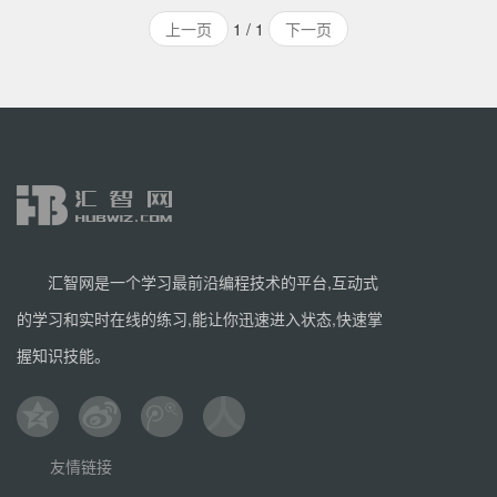
MVVM 数据绑定和一个可组合的组件系统，具有简单、灵
上一页
1 / 1
下一页
活的 API。学习本门课程可以让你更好的理解Vue.js，课程
中的一些实例能让你更快速的学习。
汇智网是一个学习最前沿编程技术的平台,互动式
的学习和实时在线的练习,能让你迅速进入状态,快速掌
握知识技能。
友情链接