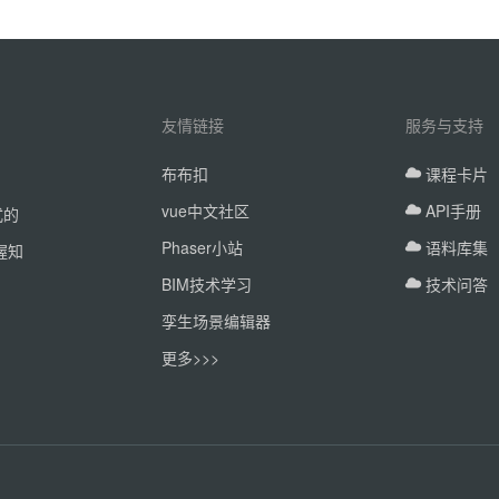
友情链接
服务与支持
布布扣
课程卡片
vue中文社区
API手册
式的
Phaser小站
语料库集
握知
BIM技术学习
技术问答
孪生场景编辑器
更多>>>