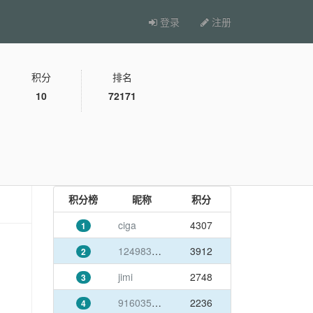
登录
注册
积分
排名
10
72171
积分榜
昵称
积分
ciga
4307
1
1249837384@qq.com
3912
2
jimi
2748
3
916035003@qq.com
2236
4