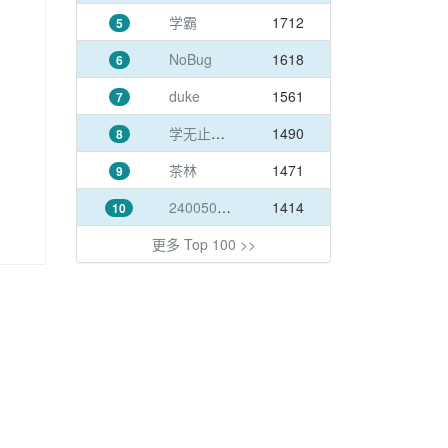
学霸
1712
5
NoBug
1618
6
duke
1561
7
学无止境0913
1490
8
茶林
1471
9
240050497@qq.com
1414
10
更多 Top 100 >>