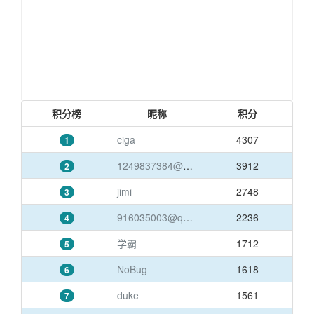
积分榜
昵称
积分
ciga
4307
1
1249837384@qq.com
3912
2
jimi
2748
3
916035003@qq.com
2236
4
学霸
1712
5
NoBug
1618
6
duke
1561
7