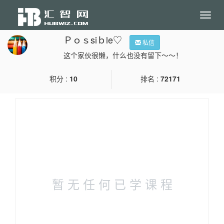
Toggl
navig
Ｐｏｓsiｂle♡
私信
这个家伙很懒，什么也没有留下～～！
积分
10
排名
72171
暂 无 任 何 已 学 课 程