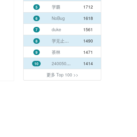
学霸
1712
5
NoBug
1618
6
duke
1561
7
学无止境0913
1490
8
茶林
1471
9
240050497@qq.com
1414
10
更多 Top 100 >>