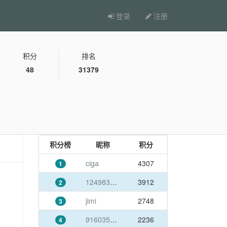
登录
注册
积分
排名
48
31379
积分榜
昵称
积分
ciga
4307
1
1249837384@qq.com
3912
2
jimi
2748
3
916035003@qq.com
2236
4