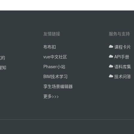
友情链接
服务与支持
布布扣
课程卡片
vue中文社区
API手册
式的
Phaser小站
语料库集
握知
BIM技术学习
技术问答
孪生场景编辑器
更多>>>