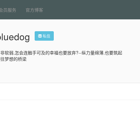
会员服务
官方博客
bluedog
私信
非软弱,怎会连触手可及的幸福也要放弃?--纵力量绵薄,也要筑起
通往梦想的桥梁