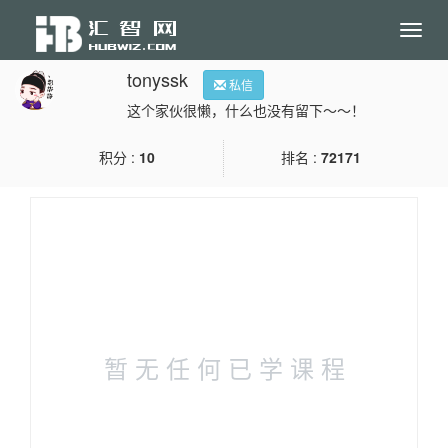
Toggl
navig
tonyssk
私信
这个家伙很懒，什么也没有留下～～！
积分
10
排名
72171
暂 无 任 何 已 学 课 程