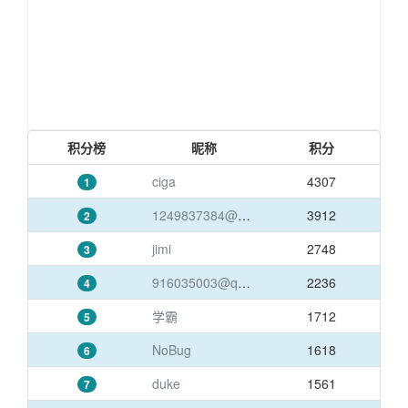
积分榜
昵称
积分
ciga
4307
1
1249837384@qq.com
3912
2
jimi
2748
3
916035003@qq.com
2236
4
学霸
1712
5
NoBug
1618
6
duke
1561
7