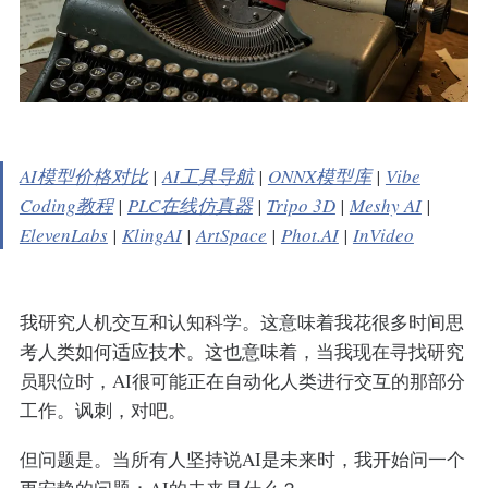
AI模型价格对比
|
AI工具导航
|
ONNX模型库
|
Vibe
Coding教程
|
PLC在线仿真器
|
Tripo 3D
|
Meshy AI
|
ElevenLabs
|
KlingAI
|
ArtSpace
|
Phot.AI
|
InVideo
我研究人机交互和认知科学。这意味着我花很多时间思
考人类如何适应技术。这也意味着，当我现在寻找研究
员职位时，AI很可能正在自动化人类进行交互的那部分
工作。讽刺，对吧。
但问题是。当所有人坚持说AI是未来时，我开始问一个