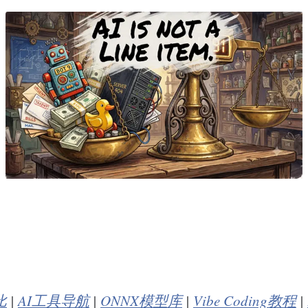
比
|
AI工具导航
|
ONNX模型库
|
Vibe Coding教程
|