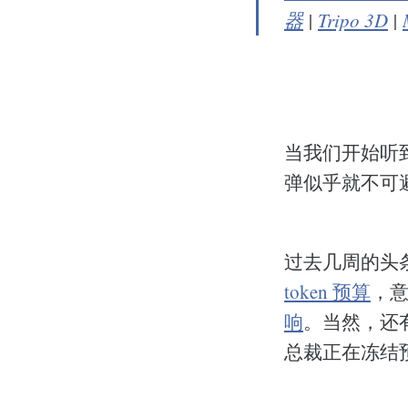
器
|
Tripo 3D
|
当我们开始听到
弹似乎就不可
过去几周的头条
token 预算
，
响
。当然，还
总裁正在冻结预