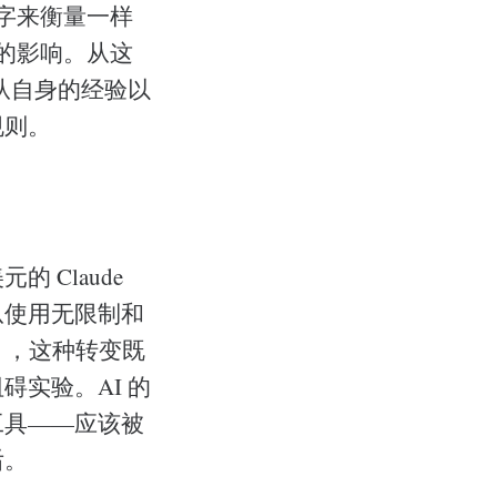
数字来衡量一样
能的影响。从这
从自身的经验以
规则。
 Claude
从使用无限制和
释），这种转变既
实验。AI 的
工具——应该被
后。