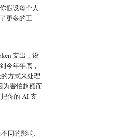
使你假设每个人
成了更多的工
en 支出，设
。到今年年底，
误的方式来处理
因为害怕超额而
你的 AI 支
生不同的影响。