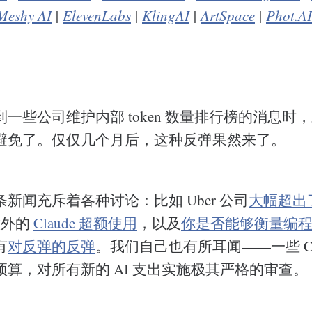
Meshy AI
|
ElevenLabs
|
KlingAI
|
ArtSpace
|
Phot.AI
一些公司维护内部 token 数量排行榜的消息时，对
避免了。仅仅几个月后，这种反弹果然来了。
新闻充斥着各种讨论：比如 Uber 公司
大幅超出了
意外的
Claude 超额使用
，以及
你是否能够衡量编
有
对反弹的反弹
。我们自己也有所耳闻——一些 C
算，对所有新的 AI 支出实施极其严格的审查。