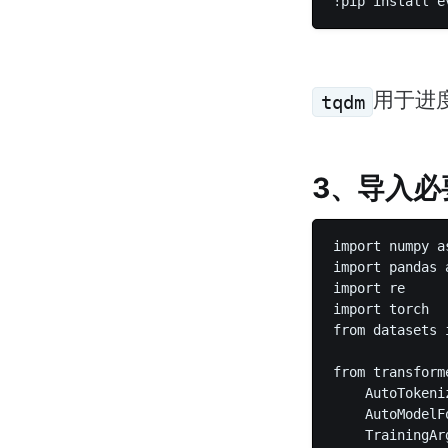
用于进
tqdm
3、导入必
import numpy 
import panda
import re   
import torch 
from dataset
from transform
    AutoToke
    AutoModel
    Training