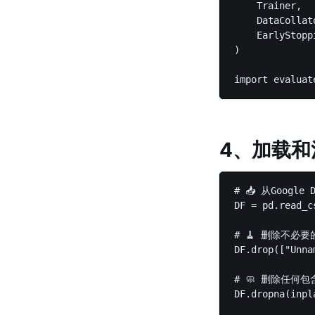
    Trainer,
    DataColl
    EarlySto
)  

4、加载和
# 📥 从Google
DF = pd.read_c
# 🧹 删除不必要的
DF.drop(["Unna
# 🧼 删除任何包
DF.dropna(inpl