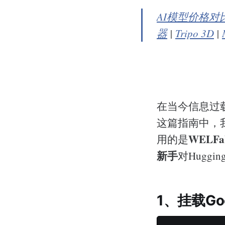
AI模型价格对
器
|
Tripo 3D
|
在当今信息过
这篇指南中，
WELF
用的是
新手
对Huggi
1、挂载Goog