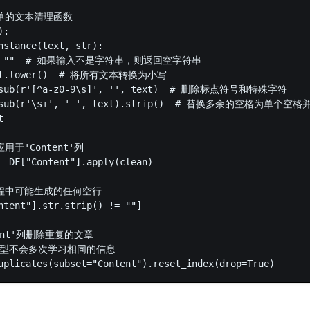
单的文本清理函数  

:  

nstance(text, str):  

urn ""  # 如果输入不是字符串，则返回空字符串  

ext.lower()  # 将所有文本转换为小写  

e.sub(r'[^a-z0-9\s]', '', text)  # 删除标点符号和特殊字符  

e.sub(r'\s+', ' ', text).strip()  # 替换多余的空格为单个空
  

用于'Content'列  

= DF["Content"].apply(clean)  

过程中可能生成的任何空行  

ntent"].str.strip() != ""]  

tent'列删除重复的文章  

型不会多次学习相同的信息  
