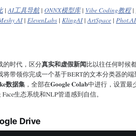
比
|
AI工具导航
|
ONNX模型库
|
Vibe Coding教程
|
Meshy AI
|
ElevenLabs
|
KlingAI
|
ArtSpace
|
Phot.AI
真实和虚假新闻
载的时代，区分
比以往任何时候
我将带领你完成一个基于BERT的文本分类器的端
ake数据集
Google Colab
，全部在
中进行，设置最
ng Face生态系统和NLP管道感到自信。
le Drive