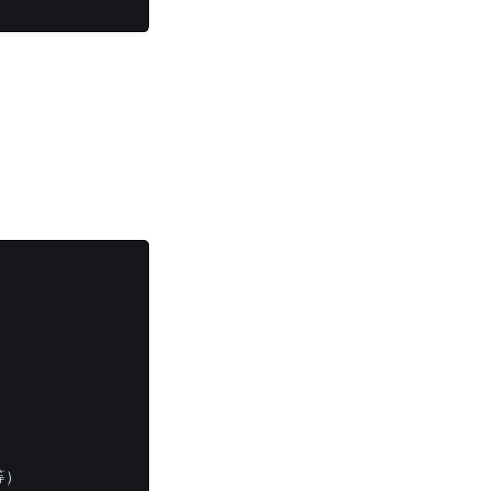
。
）  
