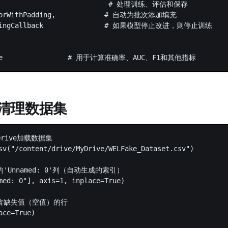
                             # 处理训练、评估和保存  

atorWithPadding,            # 自动为批次添加填充  

ppingCallback               # 如果模型停止改进，则停止训练  

清理数据集
 Drive加载数据集  

sv("/content/drive/MyDrive/WELFake_Dataset.csv")  

'Unnamed: 0'列（自动生成的索引）  

med: 0"], axis=1, inplace=True)  

含缺失值（空值）的行  

ace=True)  
