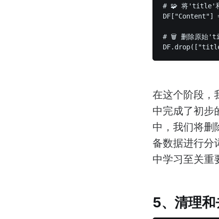
# 🧩 将'title
DF["Content"] 
# 🗑️ 删除原始't
在这个阶段，我们通
中完成了初步
中，我们将删
备数据进行分
中学习至关重
5、清理和