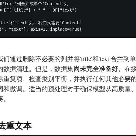
'和'text'列合并成单个'Content'列  

= DF["title"] + " " + DF["text"]  

itle'和'text'列——我们只需要'Content'  

过删除不必要的列并将'title'和'text'合并到单个'
尚未完全准备好
的数据清理。但是，数据集
。在
除重复项、检查类别平衡，并执行任何其他必要
词和微调。适当的预处理对于确保模型从高质量
要。
去重文本