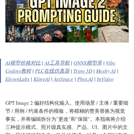
AI模型价格对比
|
AI工具导航
|
ONNX模型库
|
Vibe
Coding教程
|
PLC在线仿真器
|
Tripo 3D
|
Meshy AI
|
ElevenLabs
|
KlingAI
|
ArtSpace
|
Phot.AI
|
InVideo
GPT Image 2 偏好结构化输入。使用场景 / 主体 / 重要细
节 / 用例 / 约束条件的模板，将模糊的赞美替换为视觉
事实，并将编辑拆分为"更改"和"保留"。本指南将介绍
三种提示模式、照片级真实感、产品、UI、图片中的文