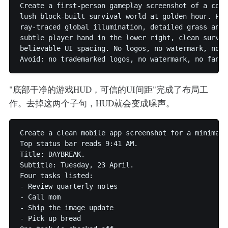
Create a first-person gameplay screenshot of a cozy
lush block-built survival world at golden hour. Pre
ray-traced global illumination, detailed grass and 
subtle player hand in the lower right, clean surviv
believable UI spacing. No logos, no watermark, no e
"底部干净的游戏HUD，可信的UI间距"完成了布局工
作。去掉这两个子句，HUD就会变成噪声。
Create a clean mobile app screenshot for a minimali
Top status bar reads 9:41 AM.

Title: DAYBREAK.

Subtitle: Tuesday, 23 April.

Four tasks listed:

- Review quarterly notes

- Call mom

- Ship the image update

- Pick up bread
