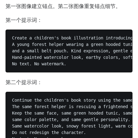
第一张图像建立锚点。第二张图像重复锚点细节。
第一个提示词：
Create a children's book illustration introducing a
A young forest helper wearing a green hooded tunic,
and a small belt pouch. Kind expression, gentle eye
Hand-painted watercolor look, earthy colors, soft o
第二个提示词：
Continue the children's book story using the same c
The same forest helper is rescuing a frightened squ
Keep the same face, same green hooded tunic, same p
same color palette, and same gentle personality.

Same watercolor look, snowy forest light, warm comf
Do not redesign the character.
