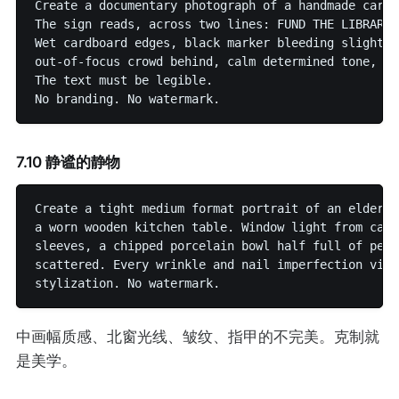
Create a documentary photograph of a handmade cardb
The sign reads, across two lines: FUND THE LIBRARIES
Wet cardboard edges, black marker bleeding slightly
out-of-focus crowd behind, calm determined tone, ov
The text must be legible.

7.10 静谧的静物
Create a tight medium format portrait of an elderly
a worn wooden kitchen table. Window light from came
sleeves, a chipped porcelain bowl half full of peel
scattered. Every wrinkle and nail imperfection visi
中画幅质感、北窗光线、皱纹、指甲的不完美。克制就
是美学。