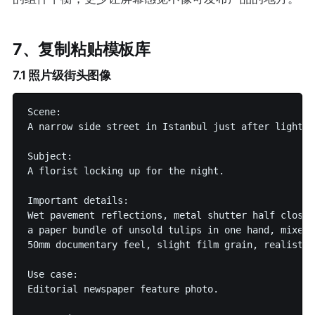
7、复制粘贴模板库
7.1 照片级街头图像
Scene:

A narrow side street in Istanbul just after light r
Subject:

A florist locking up for the night.

Important details:

Wet pavement reflections, metal shutter half closed
a paper bundle of unsold tulips in one hand, mixed 
50mm documentary feel, slight film grain, realistic
Use case:

Editorial newspaper feature photo.
