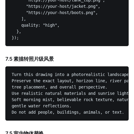
      "https://your-host/tank_top.png",

      "https://your-host/jacket.png",

      "https://your-host/boots.png",

    ],

    quality: "high",

  },

7.5 素描转照片级风景
Turn this drawing into a photorealistic landscape im
Preserve the exact layout, horizon line, river path
tree placement, and overall perspective.

Use realistic natural materials and sunrise lighting
Soft morning mist, believable rock texture, natural
gentle water reflections.

7.5 室内物体替换