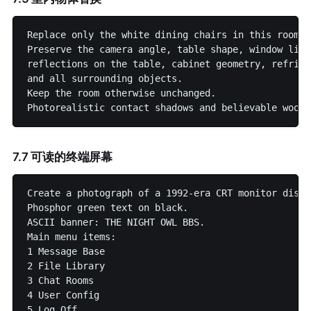
Replace only the white dining chairs in this room w
Preserve the camera angle, table shape, window ligh
reflections on the table, cabinet geometry, refrige
and all surrounding objects.

Keep the room otherwise unchanged.

7.7 可读的终端屏幕
Create a photograph of a 1992-era CRT monitor displ
Phosphor green text on black.

ASCII banner: THE NIGHT OWL BBS.

Main menu items:

1 Message Base

2 File Library

3 Chat Rooms

4 User Config

5 Log Off
