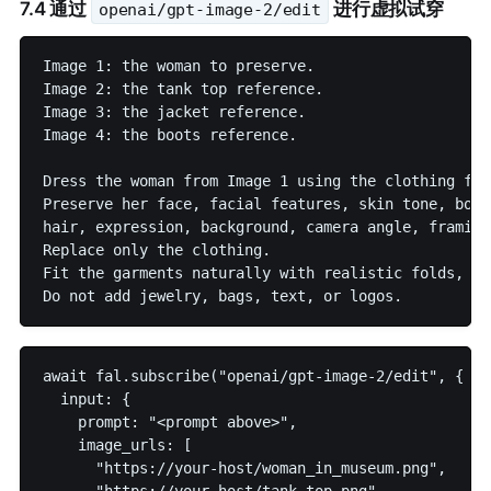
7.4 通过
进行虚拟试穿
openai/gpt-image-2/edit
Image 1: the woman to preserve.

Image 2: the tank top reference.

Image 3: the jacket reference.

Image 4: the boots reference.

Dress the woman from Image 1 using the clothing fro
Preserve her face, facial features, skin tone, body
hair, expression, background, camera angle, framing
Replace only the clothing.

Fit the garments naturally with realistic folds, dr
await fal.subscribe("openai/gpt-image-2/edit", {

  input: {

    prompt: "<prompt above>",

    image_urls: [

      "https://your-host/woman_in_museum.png",
