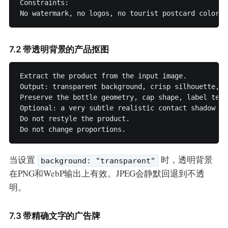
Constraints:

7.2 带透明背景的产品抠图
Extract the product from the input image.

Output: transparent background, crisp silhouette, c
Preserve the bottle geometry, cap shape, label text
Optional: a very subtle realistic contact shadow on
Do not restyle the product.

当设置
时，透明背景
background: "transparent"
在PNG和WebP输出上有效。JPEG会静默回退到不透
明。
7.3 带精确文字的广告牌