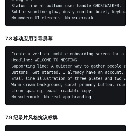
Status line at bottom: user handle GHOSTWALKER.

Subtle scanline glow, dusty monitor bezel, keyboard
7.8 移动应用引导屏幕
Create a vertical mobile onboarding screen for a fi
Headline: WELCOME TO NESTING.

Supporting line: A quieter way to gather people aro
Buttons: Get started, I already have an account.

Small line illustration of three plates and two win
Warm cream background, coral primary button, rounde
clean spacing, exact readable copy.

7.9 纪录片风格抗议标牌