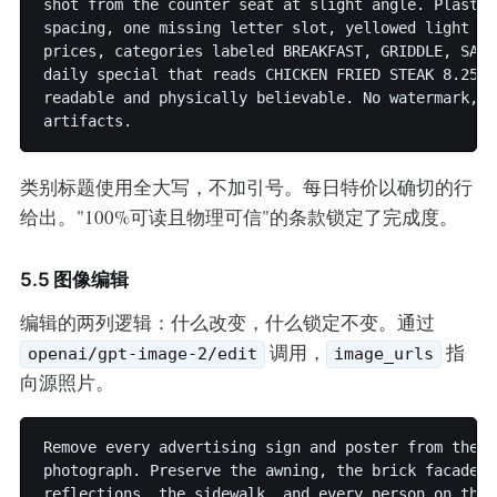
shot from the counter seat at slight angle. Plastic
spacing, one missing letter slot, yellowed light fr
prices, categories labeled BREAKFAST, GRIDDLE, SAND
daily special that reads CHICKEN FRIED STEAK 8.25. 
readable and physically believable. No watermark, n
类别标题使用全大写，不加引号。每日特价以确切的行
给出。"100%可读且物理可信"的条款锁定了完成度。
5.5 图像编辑
编辑的两列逻辑：什么改变，什么锁定不变。通过
调用，
指
openai/gpt-image-2/edit
image_urls
向源照片。
Remove every advertising sign and poster from the s
photograph. Preserve the awning, the brick facade, 
reflections, the sidewalk, and every person on the 