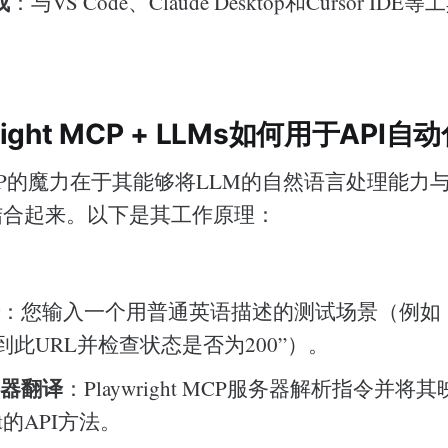
成
：与VS Code、Claude Desktop和Cursor ID
right MCP + LLMs如何用于API自
t MCP的魔力在于其能够将LLM的自然语言处理能力与Pla
力结合起来。以下是其工作原理：
释
：您输入一个用普通英语描述的测试场景（例如
到此URL并检查状态是否为200”）。
务器翻译
：Playwright MCP服务器解析指令并将
ght的API方法。