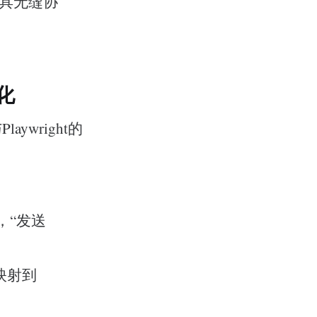
E等工具无缝协
动化
ywright的
，“发送
其映射到