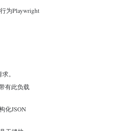
laywright
E请求。
带有此负载
构化JSON