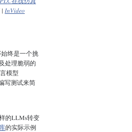
PLC在线仿真
|
InVideo
序始终是一个挑
以及处理脆弱的
语言模型
编写测试来简
这样的LLMs转变
储库
的实际示例