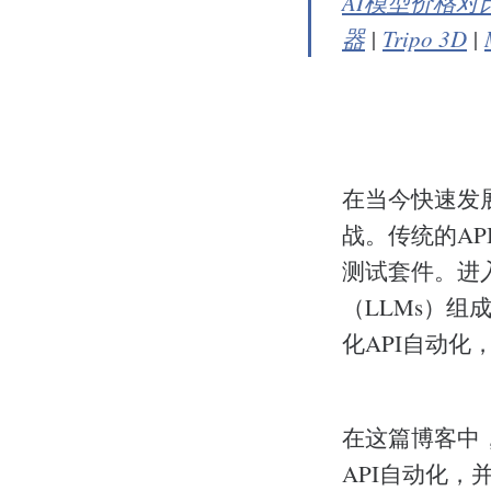
AI模型价格对
器
|
Tripo 3D
|
在当今快速发
战。传统的A
测试套件。进入
（LLMs）
化API自动
在这篇博客中，我
API自动化，