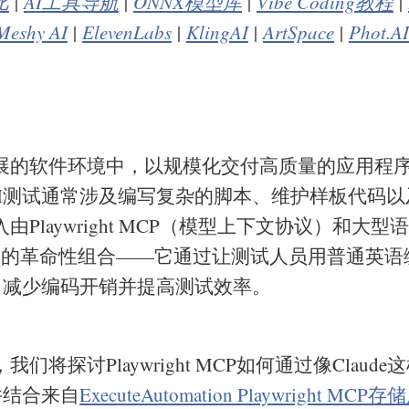
比
|
AI工具导航
|
ONNX模型库
|
Vibe Coding教程
|
Meshy AI
|
ElevenLabs
|
KlingAI
|
ArtSpace
|
Phot.AI
展的软件环境中，以规模化交付高质量的应用程
PI测试通常涉及编写复杂的脚本、维护样板代码
由Playwright MCP（模型上下文协议）和大型
组成的革命性组合——它通过让测试人员用普通英语
化，减少编码开销并提高测试效率。
们将探讨Playwright MCP如何通过像Claude
并结合来自
ExecuteAutomation Playwright MCP存