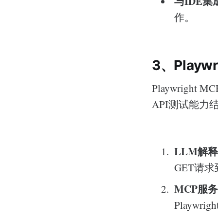
与IDE集
作。
3、Playw
Playwrigh
API测试能
LLM解
GET请求
MCP服
Playwri