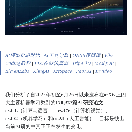
AI模型价格对比
|
AI工具导航
|
ONNX模型库
|
Vibe
Coding教程
|
PLC在线仿真器
|
Tripo 3D
|
Meshy AI
|
ElevenLabs
|
KlingAI
|
ArtSpace
|
Phot.AI
|
InVideo
我们分析了自2025年初至6月26日以来发布在arXiv上四
170,927篇AI研究论文
大主要机器学习类别的
——
cs.CL
cs.CV
（计算与语言）、
（计算机视觉）、
cs.LG
cs.AI
（机器学习）和
（人工智能），目标是找出
当前AI研究中真正正在发生的变化。