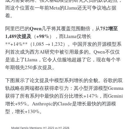
而这个位置在一年前Meta的Llama还无可争议地占据
着。
Qwen
752增至
阿里巴巴的
几乎将其覆盖范围翻倍，从
1,489次提及
+98%
（
），而Llama仅增长
**+14%**（1,085 → 1,232）。中国开发的开源模型系
列首次成为西方AI研究中被引用最多的。Qwen不仅仅
是追上了Llama，它令人信服地超越了它，现在每个半
年期领先250多次提及。
下图展示了论文提及中模型系列增长的全貌。谷歌的双
轨战略在两端都在获得牵引力：其小型开源模型Gemma
获得了所有系列中最快的百分比增长+147%，而Gemini
增长+95%。Anthropic的Claude是增长最快的闭源模
型，增长+130%。