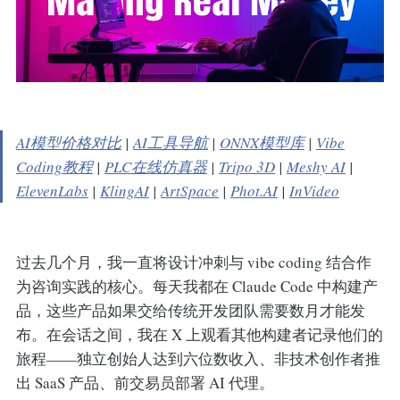
AI模型价格对比
|
AI工具导航
|
ONNX模型库
|
Vibe
Coding教程
|
PLC在线仿真器
|
Tripo 3D
|
Meshy AI
|
ElevenLabs
|
KlingAI
|
ArtSpace
|
Phot.AI
|
InVideo
过去几个月，我一直将设计冲刺与 vibe coding 结合作
为咨询实践的核心。每天我都在 Claude Code 中构建产
品，这些产品如果交给传统开发团队需要数月才能发
布。在会话之间，我在 X 上观看其他构建者记录他们的
旅程——独立创始人达到六位数收入、非技术创作者推
出 SaaS 产品、前交易员部署 AI 代理。