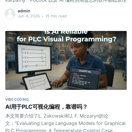
admin
Jun 4, 2026
•
15 min read
VIBE CODING
AI用于PLC可视化编程，靠谱吗？
本文简要介绍了Ł. Żukowski和J. F. Mozaryn的论
文："Evaluating Large Language Models for Graphical
PLC Programming: A Temperature Control Case