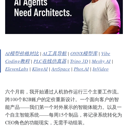
AI模型价格对比
|
AI工具导航
|
ONNX模型库
|
Vibe
Coding教程
|
PLC在线仿真器
|
Tripo 3D
|
Meshy AI
|
ElevenLabs
|
KlingAI
|
ArtSpace
|
Phot.AI
|
InVideo
六个月前，我开始通过人机协作运行三个主要工作流。
跨100个B2B账户的定价重新设计。一个面向客户的智
能产品——我们第一个对外展示的智能体能力。以及一
个自主智能系统——每周15个制品，将记录系统转化为
CEO角色的功能现实，无需手动组装。