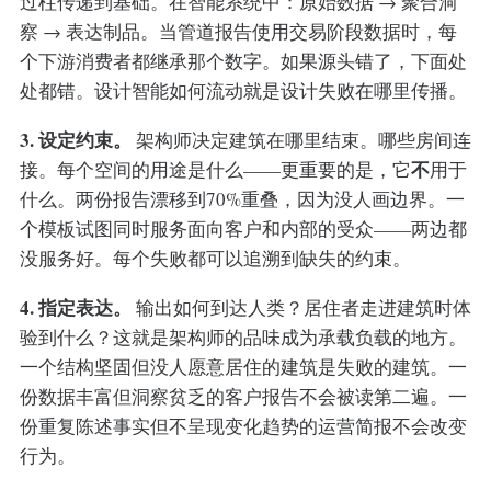
过柱传递到基础。在智能系统中：原始数据 → 聚合洞
察 → 表达制品。当管道报告使用交易阶段数据时，每
个下游消费者都继承那个数字。如果源头错了，下面处
处都错。设计智能如何流动就是设计失败在哪里传播。
3. 设定约束。
架构师决定建筑在哪里结束。哪些房间连
不
接。每个空间的用途是什么——更重要的是，它
用于
什么。两份报告漂移到70%重叠，因为没人画边界。一
个模板试图同时服务面向客户和内部的受众——两边都
没服务好。每个失败都可以追溯到缺失的约束。
4. 指定表达。
输出如何到达人类？居住者走进建筑时体
验到什么？这就是架构师的品味成为承载负载的地方。
一个结构坚固但没人愿意居住的建筑是失败的建筑。一
份数据丰富但洞察贫乏的客户报告不会被读第二遍。一
份重复陈述事实但不呈现变化趋势的运营简报不会改变
行为。