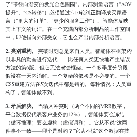
了"带径向渐变的发光金色圆圈"。内部测量语言（"AOV
提升"、"CS转移"）必须通过5-10轮纠正翻译成买家语
言（"更大的订单"、"更少的服务工作"）。智能体反映
其上下文的词汇。在一个充满内部分析制品的工作空间
中，即使指向外部受众，它也会产出内部分析语言。
2. 类别重构。
突破时刻总是来自人类。智能体在框架
内
以非凡的勤奋进行迭代——比任何人类更快地产生错误
方法的第6版。但它无法
改变
框架。一个多季度分阶段
假设在一天内消解。一个复杂的依赖是不必要的。一个
CSS重建方法在5次迭代中都是错的。每种情况：人类重
构了，智能体做不到。
3. 矛盾解决。
当输入冲突时（两个不同的MRR数字，
平台数据仅代表客户业务的12%），智能体要么冻结
（循环推理）要么虚构（虚假调和）。它从不说"这两
件事不一致——哪个是对的？"它从不说"这个数据在技