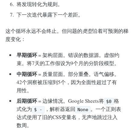
将发现转化为规则。
下一次迭代暴露下一个差距。
这个循环永远不会终止。但问题的
类型
沿着可预测的梯
度变化：
早期循环
= 架构层面。错误的数据源。虚假约
束。将7天的工作假设为9个月的分阶段模型。
中期循环
= 质量层面。部分重叠。语气偏移。
42个洞察被压缩到5个，因为全面性超过了有
用性。
后期循环
= 边缘情况。Google Sheets将
格
$0
式化为
，解析器返回
。一个正则表
$ -
None
达式使用了旧的CSS变量名，无声地跳过注入
数周。