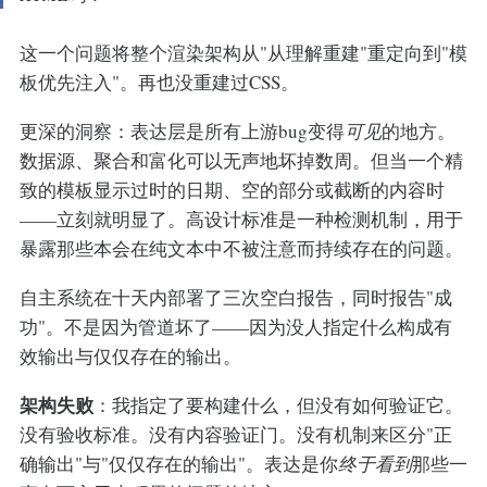
这一个问题将整个渲染架构从"从理解重建"重定向到"模
板优先注入"。再也没重建过CSS。
更深的洞察：表达层是所有上游bug变得
可见
的地方。
数据源、聚合和富化可以无声地坏掉数周。但当一个精
致的模板显示过时的日期、空的部分或截断的内容时
——立刻就明显了。高设计标准是一种检测机制，用于
暴露那些本会在纯文本中不被注意而持续存在的问题。
自主系统在十天内部署了三次空白报告，同时报告"成
功"。不是因为管道坏了——因为没人指定什么构成有
效输出与仅仅存在的输出。
架构失败
：我指定了要构建什么，但没有如何验证它。
没有验收标准。没有内容验证门。没有机制来区分"正
确输出"与"仅仅存在的输出"。表达是你
终于看到
那些一