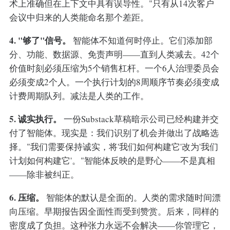
术上准确但在上下文中具有误导性。"只有从14次客户
会议中归来的人类能命名那个差距。
4. "够了"信号。
智能体不知道何时停止。它们添加部
分、功能、数据源、免责声明——直到人类减去。42个
价值时刻必须压缩为5个销售杠杆。一个6人治理委员会
必须变成2个人。一个执行计划的8周顺序节奏必须变成
计费周期队列。减法是人类的工作。
5. 诚实执行。
一份Substack草稿暗示公司已经构建并交
付了智能体。现实是：我们识别了机会并做出了战略选
择。"我们需要保持诚实，将'我们如何构建它'改为'我们
计划如何构建它'。"智能体反映的是野心——不是真相
——除非被纠正。
6. 压缩。
智能体的默认是全面的。人类的需求随时间漂
向压缩。早期报告因全面性而受到赞赏。后来，同样的
密度成了负担。这种张力永远不会解决——你管理它，