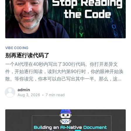
VIBE CODING
别再逐行读代码了
一个AI代理在40秒内写出了300行代码。你打开差异文
件，开始逐行阅读，读到大约第90行时，你的眼神开始涣
散。等你读完，你本可以自己写出其中一半。那么，这个
代理到底给你带来了什么？
admin
Aug 3, 2026
•
7 min read