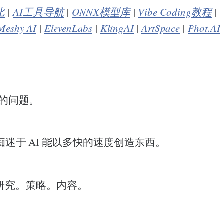
比
|
AI工具导航
|
ONNX模型库
|
Vibe Coding教程
|
Meshy AI
|
ElevenLabs
|
KlingAI
|
ArtSpace
|
Phot.AI
误的问题。
迷于 AI 能以多快的速度创造东西。
。研究。策略。内容。