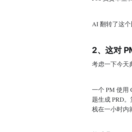
AI 翻转了这
2、这对 
考虑一下今天典
一个 PM 使用
题生成 PR
栈在一小时内