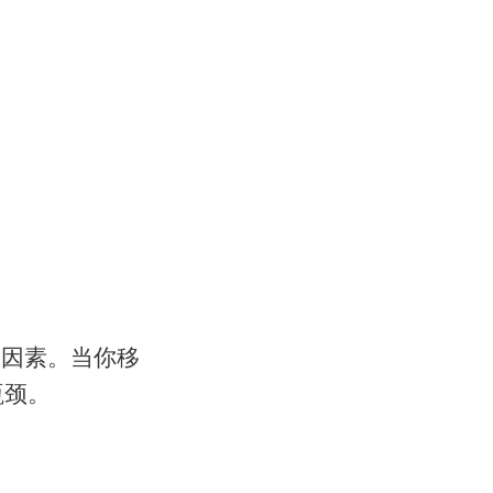
一因素。当你移
瓶颈。