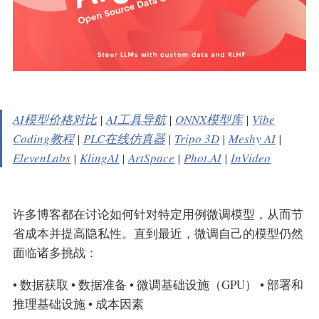
AI模型价格对比
|
AI工具导航
|
ONNX模型库
|
Vibe
Coding教程
|
PLC在线仿真器
|
Tripo 3D
|
Meshy AI
|
ElevenLabs
|
KlingAI
|
ArtSpace
|
Phot.AI
|
InVideo
许多博客都在讨论如何针对特定用例微调模型，从而节
省成本并提高隐私性。直到最近，微调自己的模型仍然
面临诸多挑战：
• 数据获取 • 数据准备 • 微调基础设施（GPU） • 部署和
推理基础设施 • 成本因素