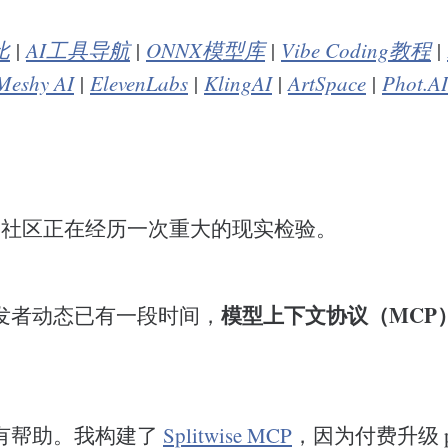
比
|
AI工具导航
|
ONNX模型库
|
Vibe Coding教程
|
Meshy AI
|
ElevenLabs
|
KlingAI
|
ArtSpace
|
Phot.AI
I 社区正在经历一次重大的现实检验。
模型上下文协议（MCP
发者动态已有一段时间，
有帮助。我构建了
Splitwise MCP
，因为付费升级 p