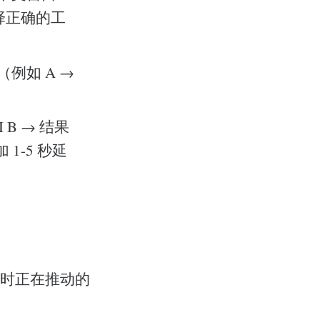
择正确的工
例如 A →
I B → 结果
 1-5 秒延
开源运行时正在推动的