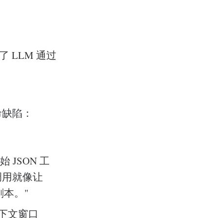
了 LLM 通过
命缺陷：
JSON 工
具调用就像让
本。"
上下文窗口