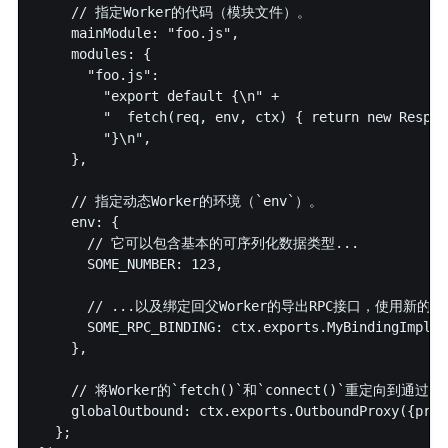
    // 指定Worker的代码（模块文件）。

    mainModule: "foo.js",

    modules: {

      "foo.js":

        "export default {\n" +

        "  fetch(req, env, ctx) { return new Respon
        "}\n",

    },

    // 指定动态Worker的环境（`env`）。

    env: {

      // 它可以包含基本的可序列化数据类型...

      SOME_NUMBER: 123,

      // ...以及绑定回父Worker的导出RPC接口，使用新的`ct
      SOME_RPC_BINDING: ctx.exports.MyBindingImpl({p
    },

    // 将Worker的`fetch()`和`connect()`重
    globalOutbound: ctx.exports.OutboundProxy({props
  };
