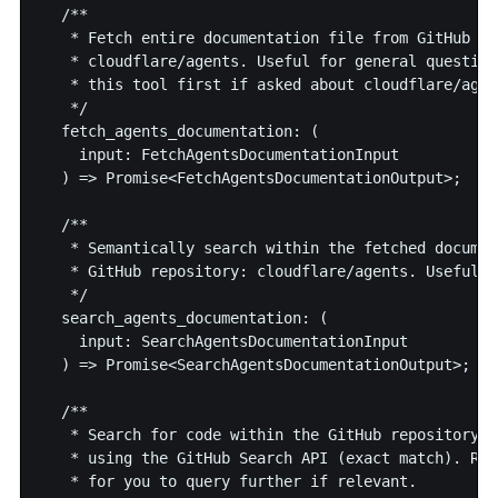
  /**

   * Fetch entire documentation file from GitHub re
   * cloudflare/agents. Useful for general question
   * this tool first if asked about cloudflare/agent
   */

  fetch_agents_documentation: (

    input: FetchAgentsDocumentationInput

  ) => Promise<FetchAgentsDocumentationOutput>;

  /**

   * Semantically search within the fetched documen
   * GitHub repository: cloudflare/agents. Useful f
   */

  search_agents_documentation: (

    input: SearchAgentsDocumentationInput

  ) => Promise<SearchAgentsDocumentationOutput>;

  /**

   * Search for code within the GitHub repository: 
   * using the GitHub Search API (exact match). Ret
   * for you to query further if relevant.
