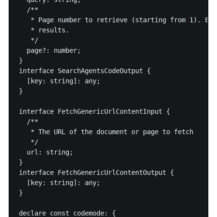
  /**

   * Page number to retrieve (starting from 1). Eac
   * results.

   */

  page?: number;

}

interface SearchAgentsCodeOutput {

  [key: string]: any;

}

interface FetchGenericUrlContentInput {

  /**

   * The URL of the document or page to fetch

   */

  url: string;

}

interface FetchGenericUrlContentOutput {

  [key: string]: any;

}

declare const codemode: {
