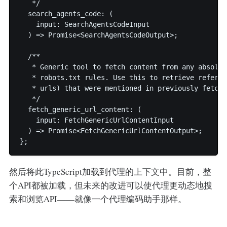
   */

  search_agents_code: (

    input: SearchAgentsCodeInput

  ) => Promise<SearchAgentsCodeOutput>;

  /**

   * Generic tool to fetch content from any absolut
   * robots.txt rules. Use this to retrieve referen
   * urls) that were mentioned in previously fetche
   */

  fetch_generic_url_content: (

    input: FetchGenericUrlContentInput

  ) => Promise<FetchGenericUrlContentOutput>;

然后将此TypeScript加载到代理的上下文中。目前，整
个API都被加载，但未来的改进可以使代理更动态地搜
索和浏览API——就像一个代理编码助手那样。