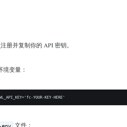
v
注册并复制你的 API 密钥。
环境变量：
WL_API_KEY='fc-YOUR-KEY-HERE'
文件：
-env