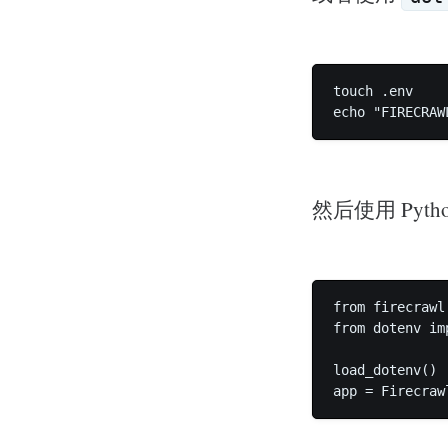
touch .env

echo "FIRECRAW
然后使用 Pyth
from firecrawl
from dotenv im
load_dotenv()

app = Firecraw