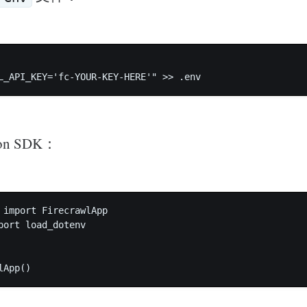
L_API_KEY='fc-YOUR-KEY-HERE'" >> .env
on SDK：
 import FirecrawlApp

port load_dotenv

lApp()