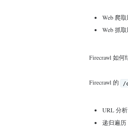
Web 爬
Web 
Firecrawl 
Firecrawl 的
/
URL 
递归遍历