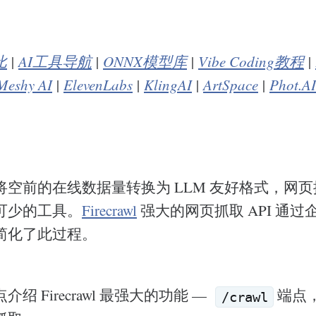
比
|
AI工具导航
|
ONNX模型库
|
Vibe Coding教程
|
Meshy AI
|
ElevenLabs
|
KlingAI
|
ArtSpace
|
Phot.AI
将空前的在线数据量转换为 LLM 友好格式，网
可少的工具。
Firecrawl
强大的网页抓取 API 通
简化了此过程。
绍 Firecrawl 最强大的功能 —
端点
/crawl