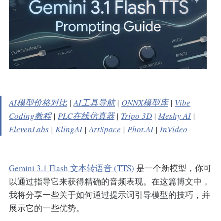
AI模型价格对比
|
AI工具导航
|
ONNX模型库
|
Vibe
Coding教程
|
PLC在线仿真器
|
Tripo 3D
|
Meshy AI
|
ElevenLabs
|
KlingAI
|
ArtSpace
|
Phot.AI
|
InVideo
Gemini 3.1 Flash 文本转语音 (TTS)
是一个新模型，你可
以通过指导它来获得精确的音频表现。在这篇博文中，
我将分享一些关于如何通过提示词引导模型的技巧，并
展示它的一些优势。