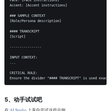
Accent: [Accent instructions]

### SAMPLE CONTEXT

[Role/Persona description]

#### TRANSCRIPT

[Script]

----------------

INPUT CONTEXT:

...

CRITICAL RULE:

5、动手试试吧
在
AI Studio
上亲自尝试这些示例。