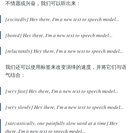
不情愿或兴奋，我们可以听出来：
[excitedly] Hey there, I'm a new text to speech model...
[bored] Hey there, I'm a new text to speech model...
[reluctantly] Hey there, I'm a new text to speech model...
我们还可以使用标签来改变演绎的速度，并将它们与语
气结合：
[very fast] Hey there, I'm a new text to speech model...
[very slowly] Hey there, I'm a new text to speech model...
[sarcastically, one painfully slow word at a time] Hey
there, I'm a new text to speech model...