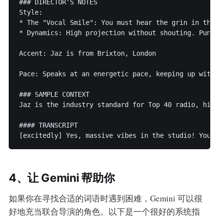
### DIRECTOR'S NOTES

Style:

* The "Vocal Smile": You must hear the grin in the 
* Dynamics: High projection without shouting. Punch
Accent: Jaz is from Brixton, London

Pace: Speaks at an energetic pace, keeping up with 
### SAMPLE CONTEXT

Jaz is the industry standard for Top 40 radio, high
#### TRANSCRIPT

4、让 Gemini 帮助你
如果你在寻找合适的词语时遇到困难，Gemini 可以很
好地充当联合导演的角色。以下是一个很好的系统指