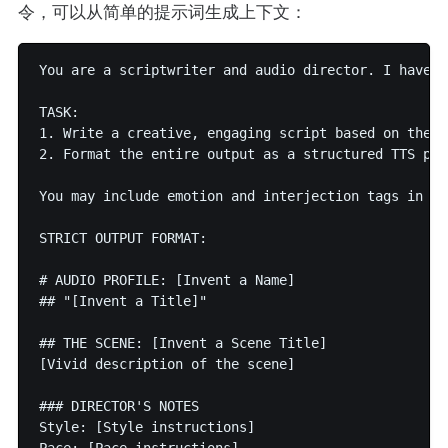
令，可以从简单的提示词生成上下文：
You are a scriptwriter and audio director. I have a
TASK:

1. Write a creative, engaging script based on the g
2. Format the entire output as a structured TTS pro
You may include emotion and interjection tags in br
STRICT OUTPUT FORMAT:

# AUDIO PROFILE: [Invent a Name]

## "[Invent a Title]"

## THE SCENE: [Invent a Scene Title]

[Vivid description of the scene]

### DIRECTOR'S NOTES

Style: [Style instructions]

Pace: [Pace instructions]
