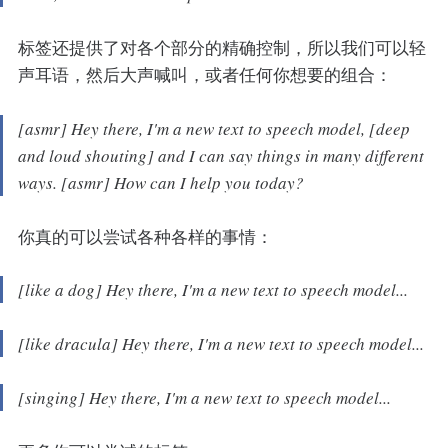
标签还提供了对各个部分的精确控制，所以我们可以轻
声耳语，然后大声喊叫，或者任何你想要的组合：
[asmr] Hey there, I'm a new text to speech model, [deep
and loud shouting] and I can say things in many different
ways. [asmr] How can I help you today?
你真的可以尝试各种各样的事情：
[like a dog] Hey there, I'm a new text to speech model...
[like dracula] Hey there, I'm a new text to speech model...
[singing] Hey there, I'm a new text to speech model...