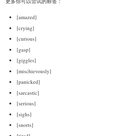
更多你可以尝试的标签：
[amazed]
[crying]
[curious]
[gasp]
[giggles]
[mischievously]
[panicked]
[sarcastic]
[serious]
[sighs]
[snorts]
[tired]