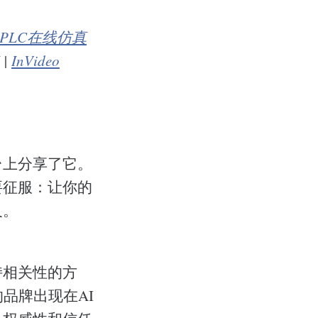
PLC在线仿真
|
InVideo
台上分享了它。
要征服：让你的
及。
持相关性的方
品牌出现在AI