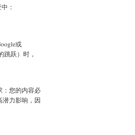
应中：
ogle或
-4的跳跃）时，
求：您的内容必
高潜力影响，因