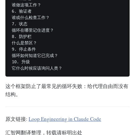
谁做这项工作？

6. 验证者

谁或什么检查工作？

7. 状态

循环在哪里记住进度？

8. 防护栏

什么是禁区？

9. 停止条件

循环如何知道它已完成？

10. 升级

这个框架防止了最常见的循环失败：给代理自由而没有
结构。
原文链接:
Loop Engineering in Claude Code
汇智网翻译整理，转载请标明出处