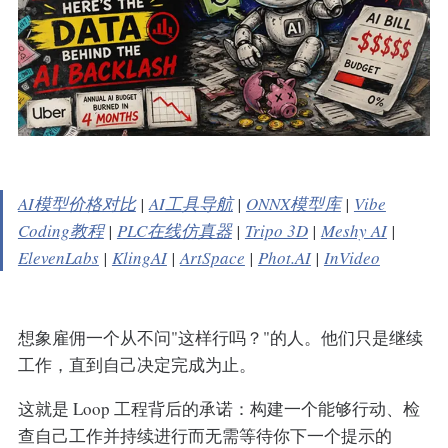
AI模型价格对比
|
AI工具导航
|
ONNX模型库
|
Vibe
Coding教程
|
PLC在线仿真器
|
Tripo 3D
|
Meshy AI
|
ElevenLabs
|
KlingAI
|
ArtSpace
|
Phot.AI
|
InVideo
想象雇佣一个从不问"这样行吗？"的人。他们只是继续
工作，直到自己决定完成为止。
这就是 Loop 工程背后的承诺：构建一个能够行动、检
查自己工作并持续进行而无需等待你下一个提示的