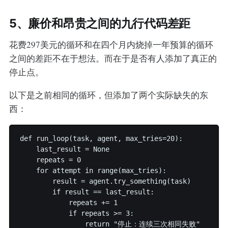
5、廉价和昂贵之间的九行代码差距
花费297美元的循环和在四个月内烧掉一年预算的循环
之间的差距不在于想法。而在于是否有人添加了真正的
停止点。
以下是之前相同的循环，但添加了两个实际缺失的东
西：
def run_loop(task, agent, max_tries=20):

    last_result = None

    repeats = 0

    for attempt in range(max_tries):

        result = agent.try_something(task)

        if result == last_result:

            repeats += 1

            if repeats >= 3:

                return "停止：连续三次相同失败"
