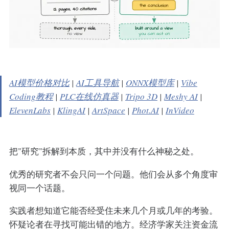
AI模型价格对比
|
AI工具导航
|
ONNX模型库
|
Vibe
Coding教程
|
PLC在线仿真器
|
Tripo 3D
|
Meshy AI
|
ElevenLabs
|
KlingAI
|
ArtSpace
|
Phot.AI
|
InVideo
把"研究"拆解到本质，其中并没有什么神秘之处。
优秀的研究者不会只问一个问题。他们会从多个角度审
视同一个话题。
实践者想知道它能否经受住未来几个月或几年的考验。
怀疑论者在寻找可能出错的地方。经济学家关注资金流