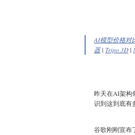
AI模型价格对
器
|
Tripo 3D
|
昨天在AI架
识到这到底有
谷歌刚刚宣布