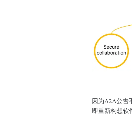
因为A2A公
即重新构想软