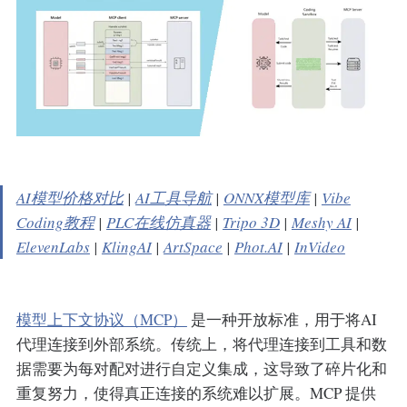
AI模型价格对比
|
AI工具导航
|
ONNX模型库
|
Vibe
Coding教程
|
PLC在线仿真器
|
Tripo 3D
|
Meshy AI
|
ElevenLabs
|
KlingAI
|
ArtSpace
|
Phot.AI
|
InVideo
模型上下文协议（MCP）
是一种开放标准，用于将AI
代理连接到外部系统。传统上，将代理连接到工具和数
据需要为每对配对进行自定义集成，这导致了碎片化和
重复努力，使得真正连接的系统难以扩展。MCP 提供