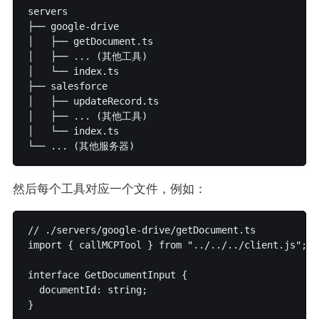
servers

├── google-drive

│   ├── getDocument.ts

│   ├── ... (其他工具)

│   └── index.ts

├── salesforce

│   ├── updateRecord.ts

│   ├── ... (其他工具)

│   └── index.ts

然后每个工具对应一个文件，例如：
// ./servers/google-drive/getDocument.ts

import { callMCPTool } from "../../../client.js";

interface GetDocumentInput {

  documentId: string;

}
