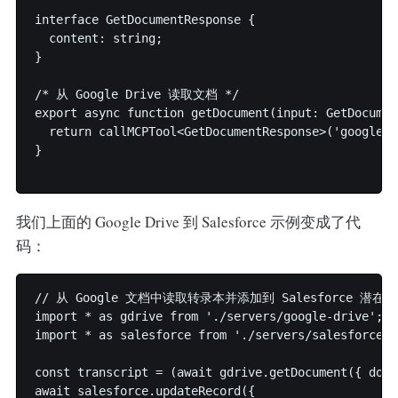
interface GetDocumentResponse {

  content: string;

}

/* 从 Google Drive 读取文档 */

export async function getDocument(input: GetDocumen
  return callMCPTool<GetDocumentResponse>('google_d
}

我们上面的 Google Drive 到 Salesforce 示例变成了代
码：
// 从 Google 文档中读取转录本并添加到 Salesforce 潜在客
import * as gdrive from './servers/google-drive';

import * as salesforce from './servers/salesforce';

const transcript = (await gdrive.getDocument({ docu
await salesforce.updateRecord({
