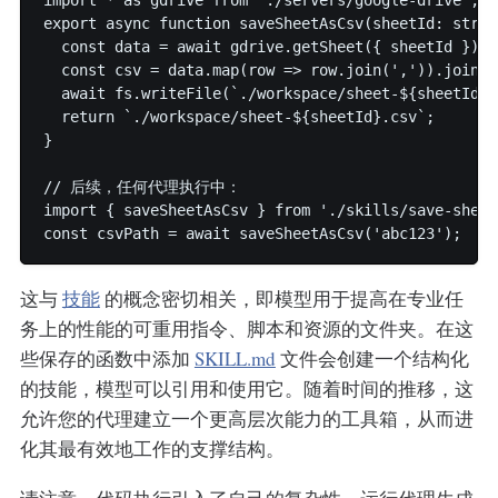
export async function saveSheetAsCsv(sheetId: string
  const data = await gdrive.getSheet({ sheetId });

  const csv = data.map(row => row.join(',')).join('\
  await fs.writeFile(`./workspace/sheet-${sheetId}.
  return `./workspace/sheet-${sheetId}.csv`;

}

// 后续，任何代理执行中：

import { saveSheetAsCsv } from './skills/save-sheet
这与
技能
的概念密切相关，即模型用于提高在专业任
务上的性能的可重用指令、脚本和资源的文件夹。在这
些保存的函数中添加
SKILL.md
文件会创建一个结构化
的技能，模型可以引用和使用它。随着时间的推移，这
允许您的代理建立一个更高层次能力的工具箱，从而进
化其最有效地工作的支撑结构。