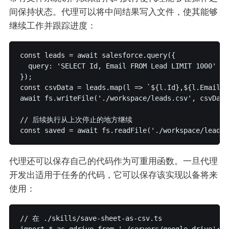
间保持状态。代理可以将中间结果写入文件，使其能够
继续工作并跟踪进度：
const leads = await salesforce.query({ 

  query: 'SELECT Id, Email FROM Lead LIMIT 1000' 

});

const csvData = leads.map(l => `${l.Id},${l.Email}`
await fs.writeFile('./workspace/leads.csv', csvData)
// 后续执行从上次停止的地方继续

代理还可以保存自己的代码作为可重用函数。一旦代理
开发出适用于任务的代码，它可以保存该实现以备将来
使用：
// 在 ./skills/save-sheet-as-csv.ts

import * as gdrive from './servers/google-drive';
