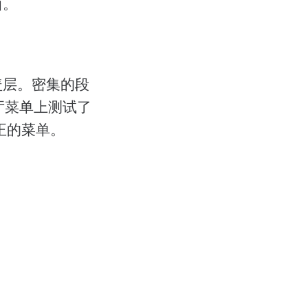
西。
盖层。密集的段
餐厅菜单上测试了
了真正的菜单。