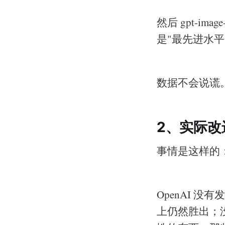
然后 gpt-i
是"最先进水
数据不会说谎
2、实际改
事情是这样的
OpenAI 没
上仍然胜出；没