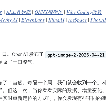
比
|
AI工具导航
|
ONNX模型库
|
Vibe Coding教程
|
Meshy AI
|
ElevenLabs
|
KlingAI
|
ArtSpace
|
Phot.AI
 21 日。OpenAI 发布了
gpt-image-2-2026-04-21
倒吸了一口凉气。
布了！当然。每隔一个周二我们就会收到一个。
样。但这一次，当你看看实际的数据、增量变化
手实时重新定位的方式时，你会发现有些不同的