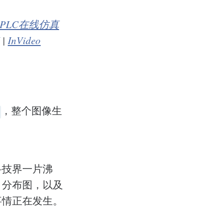
PLC在线仿真
|
InVideo
，整个图像生
科技界一片沸
、分布图，以及
事情正在发生。