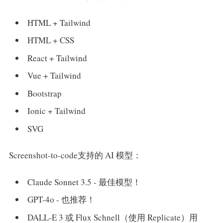
HTML + Tailwind
HTML + CSS
React + Tailwind
Vue + Tailwind
Bootstrap
Ionic + Tailwind
SVG
Screenshot-to-code支持的 AI 模型：
Claude Sonnet 3.5 - 最佳模型！
GPT-4o - 也推荐！
DALL-E 3 或 Flux Schnell（使用 Replicate）用