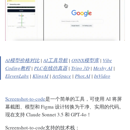
AI模型价格对比
|
AI工具导航
|
ONNX模型库
|
Vibe
Coding教程
|
PLC在线仿真器
|
Tripo 3D
|
Meshy AI
|
ElevenLabs
|
KlingAI
|
ArtSpace
|
Phot.AI
|
InVideo
Screenshot-to-code
是一个简单的工具，可使用 AI 将屏
幕截图、模型和 Figma 设计转换为干净、实用的代码。
现在支持 Claude Sonnet 3.5 和 GPT-4o！
Screenshot-to-code支持的技术栈：