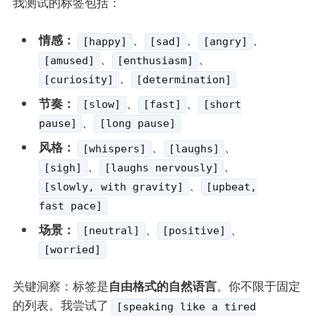
我测试的标签包括：
情感：
、
、
、
[happy]
[sad]
[angry]
、
、
[amused]
[enthusiasm]
、
[curiosity]
[determination]
节奏：
、
、
[slow]
[fast]
[short
、
pause]
[long pause]
风格：
、
、
[whispers]
[laughs]
、
、
[sigh]
[laughs nervously]
、
[slowly, with gravity]
[upbeat,
fast pace]
场景：
、
、
[neutral]
[positive]
[worried]
自由格式的自然语言
关键洞察：标签是
。你不限于固定
的列表。我尝试了
[speaking like a tired