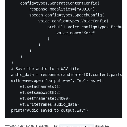
    config=types.GenerateContentConfig(

        response_modalities=["AUDIO"],

        speech_config=types.SpeechConfig(

            voice_config=types.VoiceConfig(

                prebuilt_voice_config=types.Prebuil
                    voice_name="Kore"

                )

            )

        )

    )

)

# Save the audio to a WAV file

audio_data = response.candidates[0].content.parts[0
with wave.open("output.wav", "wb") as wf:

    wf.setnchannels(1)

    wf.setsampwidth(2)

    wf.setframerate(24000)

    wf.writeframes(audio_data)
