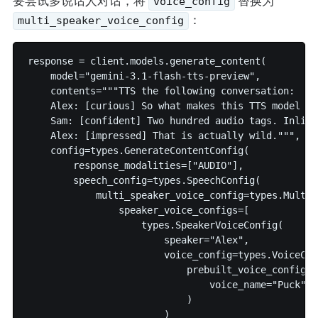
要尝试多说话人对话，将
替换为
voice_config
：
multi_speaker_voice_config
response = client.models.generate_content(

    model="gemini-3.1-flash-tts-preview",

    contents="""TTS the following conversation:

    Alex: [curious] So what makes this TTS model dif
    Sam: [confident] Two hundred audio tags. Inline
    Alex: [impressed] That is actually wild.""",

    config=types.GenerateContentConfig(

        response_modalities=["AUDIO"],

        speech_config=types.SpeechConfig(

            multi_speaker_voice_config=types.MultiS
                speaker_voice_configs=[

                    types.SpeakerVoiceConfig(

                        speaker="Alex",

                        voice_config=types.VoiceConf
                            prebuilt_voice_config=t
                                voice_name="Puck"

                            )

                        )
