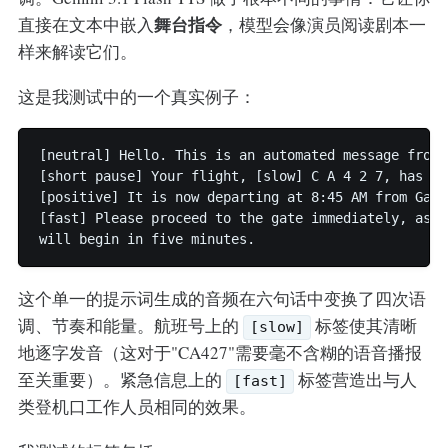
舞台指令
直接在文本中嵌入
，模型会像演员阅读剧本一
样来解读它们。
这是我测试中的一个真实例子：
[neutral] Hello. This is an automated message from 
[short pause] Your flight, [slow] C A 4 2 7, has be
[positive] It is now departing at 8:45 AM from Gate 
[fast] Please proceed to the gate immediately, as bo
这个单一的提示词生成的音频在六句话中变换了四次语
调、节奏和能量。航班号上的
标签使其清晰
[slow]
地逐字发音（这对于"CA427"需要毫不含糊的语音播报
至关重要）。紧急信息上的
标签营造出与人
[fast]
类登机口工作人员相同的效果。