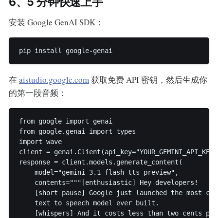
6、5 分钟快速上手
安装 Google GenAI SDK：
在
aistudio.google.com
获取免费 API 密钥，然后生成你
的第一段音频：
from google import genai

from google.genai import types

import wave

client = genai.Client(api_key="YOUR_GEMINI_API_KEY")
response = client.models.generate_content(

    model="gemini-3.1-flash-tts-preview",

    contents="""[enthusiastic] Hey developers!

    [short pause] Google just launched the most con
    text to speech model ever built.

    [whispers] And it costs less than two cents per