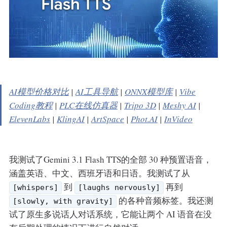
AI模型价格对比
|
AI工具导航
|
ONNX模型库
|
Vibe
Coding教程
|
PLC在线仿真器
|
Tripo 3D
|
Meshy AI
|
ElevenLabs
|
KlingAI
|
ArtSpace
|
Phot.AI
|
InVideo
我测试了Gemini 3.1 Flash TTS的全部 30 种预置语音，
涵盖英语、中文、西班牙语和日语。我测试了从
到
再到
[whispers]
[laughs nervously]
的各种音频标签。我还测
[slowly, with gravity]
试了原生多说话人对话系统，它能让两个 AI 语音在没