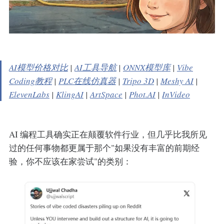
AI模型价格对比
|
AI工具导航
|
ONNX模型库
|
Vibe
Coding教程
|
PLC在线仿真器
|
Tripo 3D
|
Meshy AI
|
ElevenLabs
|
KlingAI
|
ArtSpace
|
Phot.AI
|
InVideo
AI 编程工具确实正在颠覆软件行业，但几乎比我所见
过的任何事物都更属于那个"如果没有丰富的前期经
验，你不应该在家尝试"的类别：