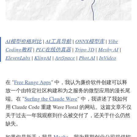
AI模型价格对比
|
AI工具导航
|
ONNX模型库
|
Vibe
Coding教程
|
PLC在线仿真器
|
Tripo 3D
|
Meshy AI
|
ElevenLabs
|
KlingAI
|
ArtSpace
|
Phot.AI
|
InVideo
在 "
Free Range Apps
" 中，我认为廉价软件创建可以释
放一个由特定社区构建和为之服务的微型应用的漫长尾
端。在 "
Surfing the Claude Wave
" 中，我讲述了我如何
用 Claude Code 重建 Wave Floral 的网站。这篇文章不仅
关于过去一年我观察到什么被交付了，还关于什么仍然
缺失。
如果你是新手：我是
Megha
。我为早期创业公司提供软