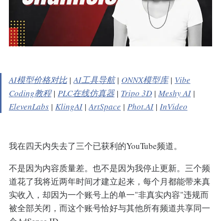
AI模型价格对比
|
AI工具导航
|
ONNX模型库
|
Vibe
Coding教程
|
PLC在线仿真器
|
Tripo 3D
|
Meshy AI
|
ElevenLabs
|
KlingAI
|
ArtSpace
|
Phot.AI
|
InVideo
我在四天内失去了三个已获利的YouTube频道。
不是因为内容质量差。也不是因为我停止更新。三个频
道花了我将近两年时间才建立起来，每个月都能带来真
实收入，却因为一个账号上的单一"非真实内容"违规而
被全部关闭，而这个账号恰好与其他所有频道共享同一