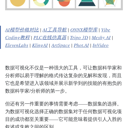
AI模型价格对比
|
AI工具导航
|
ONNX模型库
|
Vibe
Coding教程
|
PLC在线仿真器
|
Tripo 3D
|
Meshy AI
|
ElevenLabs
|
KlingAI
|
ArtSpace
|
Phot.AI
|
InVideo
数据可视化不仅是一种强大的工具，可让数据科学家和
分析师以易于理解的格式传达复杂的见解和发现，而且
它也是希望进入该领域并展示新学到的技能的有抱负的
数据科学家/分析师的第一步。
但还有另一件重要的事情需要考虑——数据集的选择。
为数据可视化选择正确的数据集对于任何数据可视化项
目的成功都至关重要——它可能意味着提供引人入胜的
叙述或失败之间的区别。