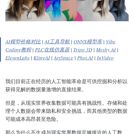
AI模型价格对比
|
AI工具导航
|
ONNX模型库
|
Vibe
Coding教程
|
PLC在线仿真器
|
Tripo 3D
|
Meshy AI
|
ElevenLabs
|
KlingAI
|
ArtSpace
|
Phot.AI
|
InVideo
我们目前正在经历的人工智能革命是可供挖掘和分析以
获得见解的数据量激增的直接结果。
但是，从现实世界收集数据可能具有挑战性。存储和处
理个人数据会带来隐私和安全挑战，而其他类型的数据
可能成本高昂甚至危险。
那么为什么不生成与现实世界数据足够接近的人工数