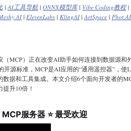
比
|
AI工具导航
|
ONNX模型库
|
Vibe Coding教程
|
Meshy AI
|
ElevenLabs
|
KlingAI
|
ArtSpace
|
Phot.AI
议（MCP）正在改变AI助手如何连接到数据源和
c发布的开源标准，MCP是AI应用的“通用遥控器”，使
的数据和工具集成。本文介绍6个面向开发者的M
力提升10倍！
ub MCP服务器 ⭐ 最受欢迎