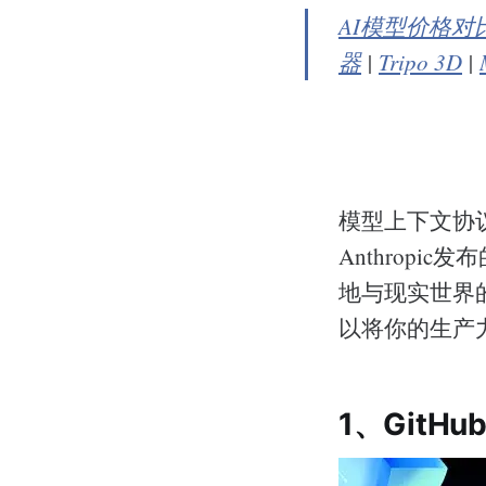
AI模型价格对
器
|
Tripo 3D
|
模型上下文协
Anthropi
地与现实世界
以将你的生产
1、GitH