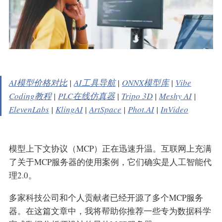
AI模型价格对比
|
AI工具导航
|
ONNX模型库
|
Vibe
Coding教程
|
PLC在线仿真器
|
Tripo 3D
|
Meshy AI
|
ElevenLabs
|
KlingAI
|
ArtSpace
|
Phot.AI
|
InVideo
模型上下文协议（MCP）正在迅速升温。互联网上充满
了关于MCP服务器的使用案例，它们确实是人工智能代
理2.0。
多家科技公司和个人贡献者已经开源了多个MCP服务
器。在这篇文章中，我将帮助你推荐一些专为数据科学