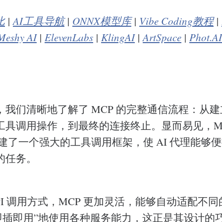
比
|
AI工具导航
|
ONNX模型库
|
Vibe Coding教程
|
Meshy AI
|
ElevenLabs
|
KlingAI
|
ArtSpace
|
Phot.AI
我们清晰地了解了 MCP 的完整通信流程：从建立 
工具调用操作，到最终的连接终止。显而易见，MC
议构建了一个强大的工具调用框架，使 AI 代理能够
的任务。
PI 调用方式，MCP 更加灵活，能够自动适配不
“即插即用”地使用各种服务能力，这正是其设计的