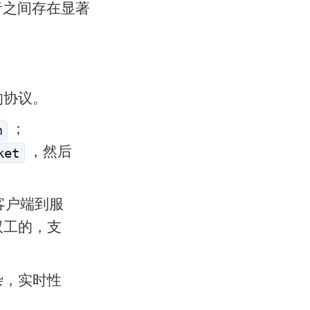
者之间存在显著
立的协议。
；
m
，然后
ket
客户端到服
全双工的，支
复杂，实时性