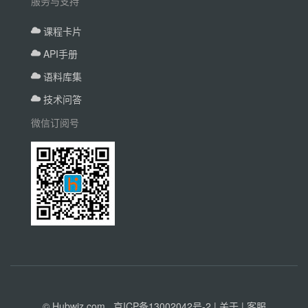
服务与支持
课程卡片
API手册
语料库集
技术问答
微信订阅号
© Hubwiz.com
京ICP备13002042号-2
|
关于
|
客服