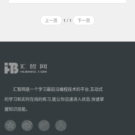
本课程讲解nodejs中session的应用，课程是基于
nodejs框架express4.9版本讲解的。所以希望你具有一定的
上一页
1 / 1
下一页
express基础，同时对于express3.x或者更早版本中的
session应用课程中不会讲解。
汇智网是一个学习最前沿编程技术的平台,互动式
的学习和实时在线的练习,能让你迅速进入状态,快速掌
握知识技能。