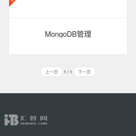
也是一个为nodejs而生的一个对象模型库,并且封装了
MongoDB的一些常用操作方法，来用于对文档的处理。
MongoDB管理
MongoDB 管理教程 MongoDB 是一个基于分布式文件
存储的数据库。旨在为 WEB 应用提供可扩展的高性能数据
上一页
1 / 1
下一页
存储解决方案。 MongoDB 是一个介于关系数据库和非关系
数据库之间的产品。现在开始学习 MongoDB内容包括如何
安装，常见命令如数据库集合的新建查询删除，监控分析，
安全如访问与用户管理，备份恢复，复制，修复等。