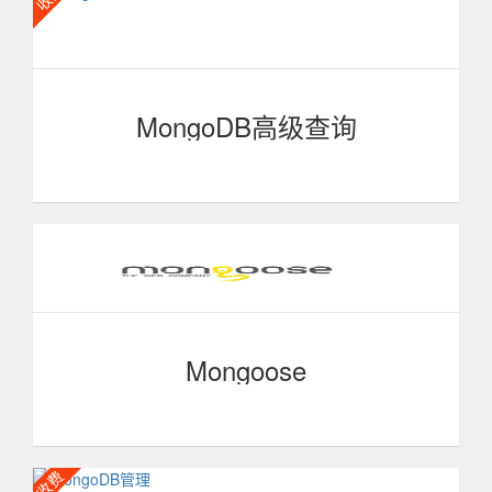
MongoDB高级查询
MongoDB 教程 ，MongoDB是一个介于关系数据库和
非关系数据库之间的产品，是非关系数据库当中功能最丰
富，最像关系数据库的，最大特点是支持强大的查询语言，
语法类似于面向对象的查询语言，几乎可以实现关系数据库
单表查询的绝大部分功能，还支持对数据建立索引。
MongoDB和Node.js、express配合是目前最常见的一个组
合。
Mongoose
Mongoose是基于node-mongodb-native开发的
MongoDB nodejs驱动，可以在异步的环境下执行。同时它