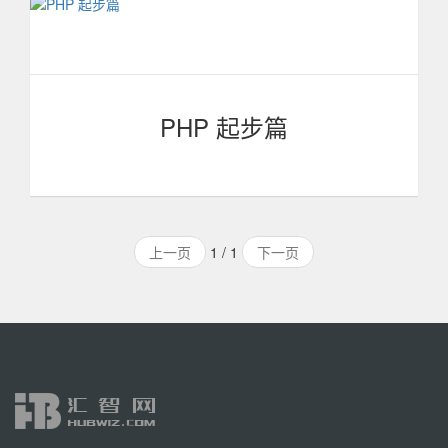
言，它可嵌入到 HTML中，尤其适合 WEB 开发。本门课程
共有6节，主要介绍文件的引用、PHP文件与目录、日期与
时间、Cookie与Session、还有数据库编程部分。通过对这
门课程的学习，可以更深入的对PHP的了解。本课程适合有
一定PHP基础的同学学习。
PHP 起步篇
PHP是一种通用开源脚本语言。语法吸收了C语言、
Java和Perl的特点，利于学习，使用广泛，主要适用于Web
上一页
1 / 1
下一页
开发领域。本门课程共分为9节，在这9节课程中，我们主要
介绍了PHP的基本技术，非常适合初学者入门学习。