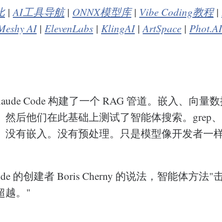
比
|
AI工具导航
|
ONNX模型库
|
Vibe Coding教程
|
Meshy AI
|
ElevenLabs
|
KlingAI
|
ArtSpace
|
Phot.AI
 为 Claude Code 构建了一个 RAG 管道。嵌入、
然后他们在此基础上测试了智能体搜索。grep、g
。没有嵌入。没有预处理。只是模型像开发者一
 Code 的创建者 Boris Cherny 的说法，智能体方
超越。"