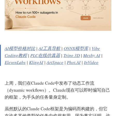
AI模型价格对比
|
AI工具导航
|
ONNX模型库
|
Vibe
Coding教程
|
PLC在线仿真器
|
Tripo 3D
|
Meshy AI
|
ElevenLabs
|
KlingAI
|
ArtSpace
|
Phot.AI
|
InVideo
上周，我们在Claude Code中发布了动态工作流
（dynamic workflows）。Claude现在可以即时编写自己
的框架，为手头的任务量身定制。
虽然默认的Claude Code框架是为编码而构建的，但它
在许多其他类型的任务中也很有用，因为事实证明，许