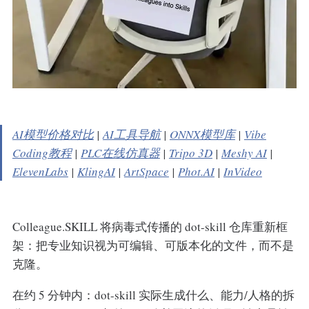
AI模型价格对比
|
AI工具导航
|
ONNX模型库
|
Vibe
Coding教程
|
PLC在线仿真器
|
Tripo 3D
|
Meshy AI
|
ElevenLabs
|
KlingAI
|
ArtSpace
|
Phot.AI
|
InVideo
Colleague.SKILL 将病毒式传播的 dot-skill 仓库重新框
架：把专业知识视为可编辑、可版本化的文件，而不是
克隆。
在约 5 分钟内：dot-skill 实际生成什么、能力/人格的拆