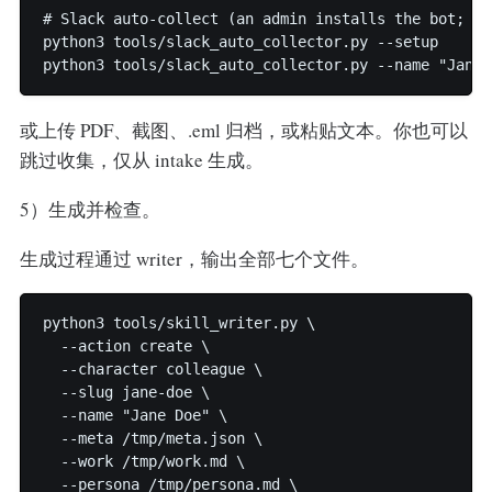
# Slack auto-collect (an admin installs the bot; fr
python3 tools/slack_auto_collector.py --setup

python3 tools/slack_auto_collector.py --name "Jane 
或上传 PDF、截图、.eml 归档，或粘贴文本。你也可以
跳过收集，仅从 intake 生成。
5）生成并检查。
生成过程通过 writer，输出全部七个文件。
python3 tools/skill_writer.py \

  --action create \

  --character colleague \

  --slug jane-doe \

  --name "Jane Doe" \

  --meta /tmp/meta.json \

  --work /tmp/work.md \

  --persona /tmp/persona.md \
