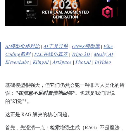
AI模型价格对比
|
AI工具导航
|
ONNX模型库
|
Vibe
Coding教程
|
PLC在线仿真器
|
Tripo 3D
|
Meshy AI
|
ElevenLabs
|
KlingAI
|
ArtSpace
|
Phot.AI
|
InVideo
基础模型很强大，但它们仍然会犯一种非常人类化的错
误：
"在信息不足时自信地回答"
。也就是我们所说
的"幻觉"*。
这正是 RAG 解决的核心问题。
首先，先澄清一点：检索增强生成（RAG）不是魔法，