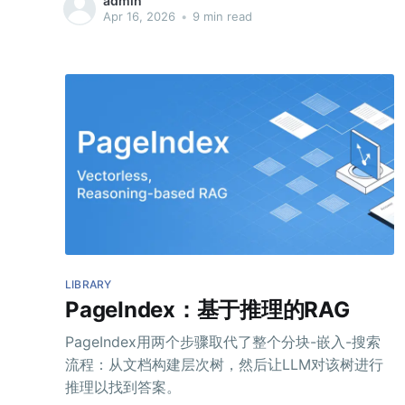
admin
Apr 16, 2026
•
9 min read
LIBRARY
PageIndex：基于推理的RAG
PageIndex用两个步骤取代了整个分块-嵌入-搜索
流程：从文档构建层次树，然后让LLM对该树进行
推理以找到答案。