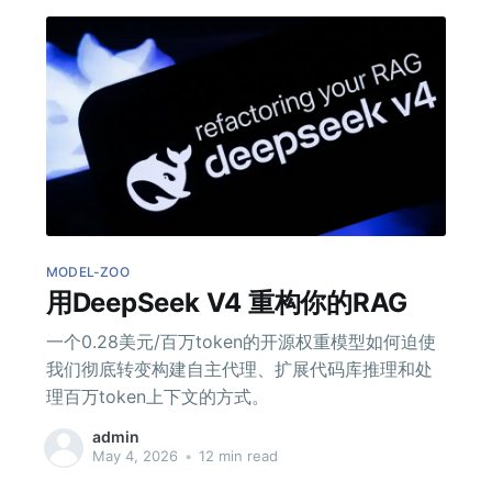
MODEL-ZOO
用DeepSeek V4 重构你的RAG
一个0.28美元/百万token的开源权重模型如何迫使
我们彻底转变构建自主代理、扩展代码库推理和处
理百万token上下文的方式。
admin
May 4, 2026
•
12 min read